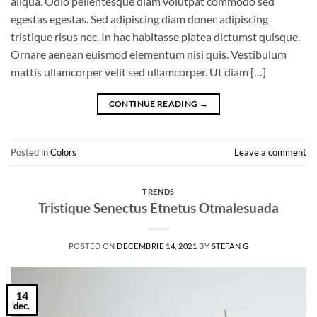
aliqua. Odio pellentesque diam volutpat commodo sed
egestas egestas. Sed adipiscing diam donec adipiscing
tristique risus nec. In hac habitasse platea dictumst quisque.
Ornare aenean euismod elementum nisi quis. Vestibulum
mattis ullamcorper velit sed ullamcorper. Ut diam […]
CONTINUE READING
→
Posted in
Colors
Leave a comment
TRENDS
Tristique Senectus Etnetus Otmalesuada
POSTED ON
DECEMBRIE 14, 2021
BY
STEFAN G
14
dec.