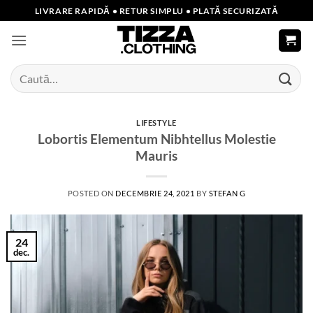
Skip
LIVRARE RAPIDĂ • RETUR SIMPLU • PLATĂ SECURIZATĂ
to
content
Caută
după:
LIFESTYLE
Lobortis Elementum Nibhtellus Molestie
Mauris
POSTED ON
DECEMBRIE 24, 2021
BY
STEFAN G
24
dec.