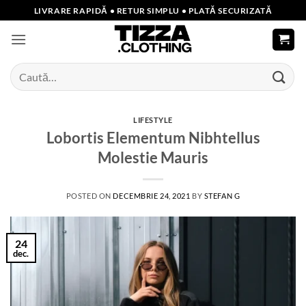
Skip
LIVRARE RAPIDĂ • RETUR SIMPLU • PLATĂ SECURIZATĂ
to
content
Caută
după:
LIFESTYLE
Lobortis Elementum Nibhtellus
Molestie Mauris
POSTED ON
DECEMBRIE 24, 2021
BY
STEFAN G
24
dec.