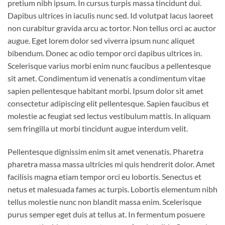
pretium nibh ipsum. In cursus turpis massa tincidunt dui.
Dapibus ultrices in iaculis nunc sed. Id volutpat lacus laoreet
non curabitur gravida arcu ac tortor. Non tellus orci ac auctor
augue. Eget lorem dolor sed viverra ipsum nunc aliquet
bibendum. Donec ac odio tempor orci dapibus ultrices in.
Scelerisque varius morbi enim nunc faucibus a pellentesque
sit amet. Condimentum id venenatis a condimentum vitae
sapien pellentesque habitant morbi. Ipsum dolor sit amet
consectetur adipiscing elit pellentesque. Sapien faucibus et
molestie ac feugiat sed lectus vestibulum mattis. In aliquam
sem fringilla ut morbi tincidunt augue interdum velit.
Pellentesque dignissim enim sit amet venenatis. Pharetra
pharetra massa massa ultricies mi quis hendrerit dolor. Amet
facilisis magna etiam tempor orci eu lobortis. Senectus et
netus et malesuada fames ac turpis. Lobortis elementum nibh
tellus molestie nunc non blandit massa enim. Scelerisque
purus semper eget duis at tellus at. In fermentum posuere