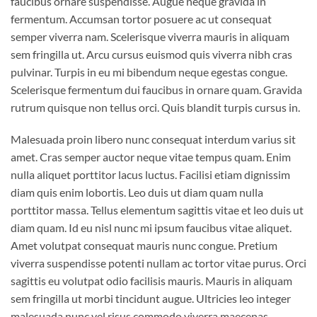
faucibus ornare suspendisse. Augue neque gravida in
fermentum. Accumsan tortor posuere ac ut consequat
semper viverra nam. Scelerisque viverra mauris in aliquam
sem fringilla ut. Arcu cursus euismod quis viverra nibh cras
pulvinar. Turpis in eu mi bibendum neque egestas congue.
Scelerisque fermentum dui faucibus in ornare quam. Gravida
rutrum quisque non tellus orci. Quis blandit turpis cursus in.
Malesuada proin libero nunc consequat interdum varius sit
amet. Cras semper auctor neque vitae tempus quam. Enim
nulla aliquet porttitor lacus luctus. Facilisi etiam dignissim
diam quis enim lobortis. Leo duis ut diam quam nulla
porttitor massa. Tellus elementum sagittis vitae et leo duis ut
diam quam. Id eu nisl nunc mi ipsum faucibus vitae aliquet.
Amet volutpat consequat mauris nunc congue. Pretium
viverra suspendisse potenti nullam ac tortor vitae purus. Orci
sagittis eu volutpat odio facilisis mauris. Mauris in aliquam
sem fringilla ut morbi tincidunt augue. Ultricies leo integer
malesuada nunc vel risus commodo viverra maecenas.