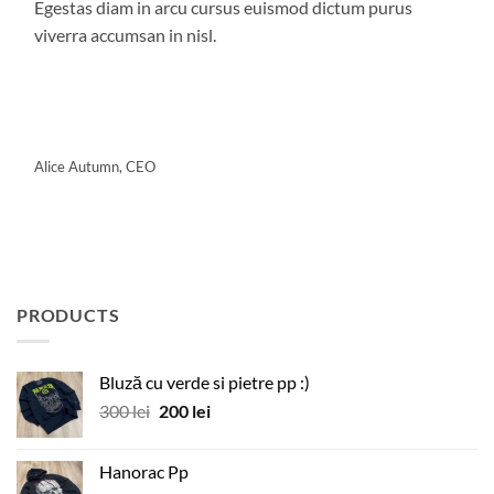
Egestas diam in arcu cursus euismod dictum purus
viverra accumsan in nisl.
Alice Autumn, CEO
PRODUCTS
Bluză cu verde si pietre pp :)
Prețul
Prețul
300
lei
200
lei
inițial
curent
a
este:
Hanorac Pp
fost:
200 lei.