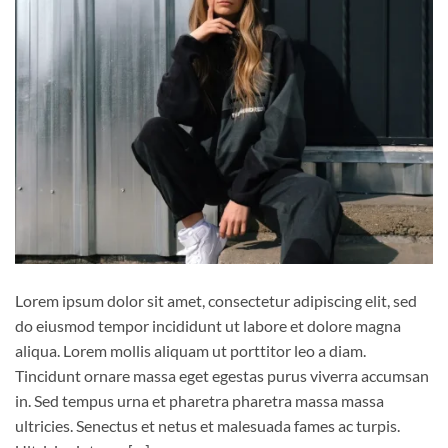
Lorem ipsum dolor sit amet, consectetur adipiscing elit, sed
do eiusmod tempor incididunt ut labore et dolore magna
aliqua. Lorem mollis aliquam ut porttitor leo a diam.
Tincidunt ornare massa eget egestas purus viverra accumsan
in. Sed tempus urna et pharetra pharetra massa massa
ultricies. Senectus et netus et malesuada fames ac turpis.