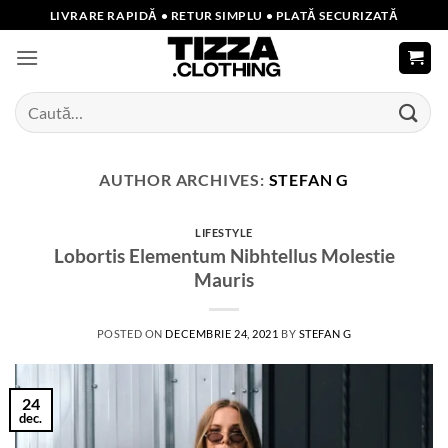
Skip
LIVRARE RAPIDĂ • RETUR SIMPLU • PLATĂ SECURIZATĂ
to
content
Caută
după:
AUTHOR ARCHIVES:
STEFAN G
LIFESTYLE
Lobortis Elementum Nibhtellus Molestie
Mauris
POSTED ON
DECEMBRIE 24, 2021
BY
STEFAN G
24
dec.