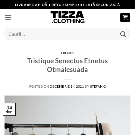
Skip
LIVRARE RAPIDĂ • RETUR SIMPLU • PLATĂ SECURIZATĂ
to
content
Caută
după:
TRENDS
Tristique Senectus Etnetus
Otmalesuada
POSTED ON
DECEMBRIE 14, 2021
BY
STEFAN G
14
dec.