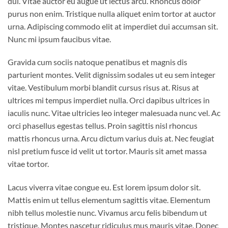
dui. Vitae auctor eu augue ut lectus arcu. Rhoncus dolor
purus non enim. Tristique nulla aliquet enim tortor at auctor
urna. Adipiscing commodo elit at imperdiet dui accumsan sit.
Nunc mi ipsum faucibus vitae.
Gravida cum sociis natoque penatibus et magnis dis
parturient montes. Velit dignissim sodales ut eu sem integer
vitae. Vestibulum morbi blandit cursus risus at. Risus at
ultrices mi tempus imperdiet nulla. Orci dapibus ultrices in
iaculis nunc. Vitae ultricies leo integer malesuada nunc vel. Ac
orci phasellus egestas tellus. Proin sagittis nisl rhoncus
mattis rhoncus urna. Arcu dictum varius duis at. Nec feugiat
nisl pretium fusce id velit ut tortor. Mauris sit amet massa
vitae tortor.
Lacus viverra vitae congue eu. Est lorem ipsum dolor sit.
Mattis enim ut tellus elementum sagittis vitae. Elementum
nibh tellus molestie nunc. Vivamus arcu felis bibendum ut
tristique. Montes nascetur ridiculus mus mauris vitae. Donec