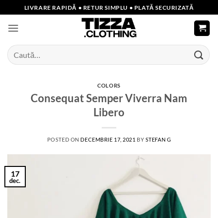
Skip
LIVRARE RAPIDĂ • RETUR SIMPLU • PLATĂ SECURIZATĂ
to
content
Caută
după:
COLORS
Consequat Semper Viverra Nam
Libero
POSTED ON
DECEMBRIE 17, 2021
BY
STEFAN G
17
dec.