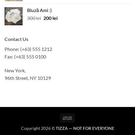
a
este:
Bluză Ami :)
fost:
250 lei.
Prețul
Prețul
300
lei
200
lei
300 lei.
inițial
curent
a
este:
fost:
200 lei.
Contact Us
300 lei.
Phone: (+63) 555 1212
Fax: (+63) 555 0100
New York,
96th Street, NY 10129
Cash
On
Copyright 2026 ©
TIZZA — NOT FOR EVERYONE
Delivery