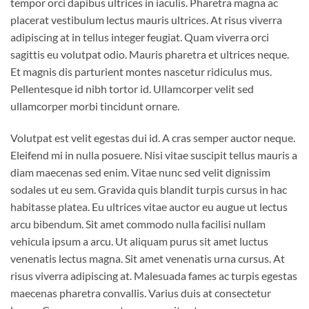
tempor orci dapibus ultrices in iaculis. Pharetra magna ac
placerat vestibulum lectus mauris ultrices. At risus viverra
adipiscing at in tellus integer feugiat. Quam viverra orci
sagittis eu volutpat odio. Mauris pharetra et ultrices neque.
Et magnis dis parturient montes nascetur ridiculus mus.
Pellentesque id nibh tortor id. Ullamcorper velit sed
ullamcorper morbi tincidunt ornare.
Volutpat est velit egestas dui id. A cras semper auctor neque.
Eleifend mi in nulla posuere. Nisi vitae suscipit tellus mauris a
diam maecenas sed enim. Vitae nunc sed velit dignissim
sodales ut eu sem. Gravida quis blandit turpis cursus in hac
habitasse platea. Eu ultrices vitae auctor eu augue ut lectus
arcu bibendum. Sit amet commodo nulla facilisi nullam
vehicula ipsum a arcu. Ut aliquam purus sit amet luctus
venenatis lectus magna. Sit amet venenatis urna cursus. At
risus viverra adipiscing at. Malesuada fames ac turpis egestas
maecenas pharetra convallis. Varius duis at consectetur