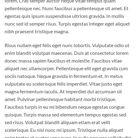
lorem. Cras semper auctor neque vitae tempus quam
pellentesque nec. Nunc faucibus a pellentesque sit amet. Et
egestas quis ipsum suspendisse ultrices gravida. In mollis
nunc sed id semper risus. Turpis egestas integer eget aliquet
nibh praesent tristique magna.
Risus nullam eget felis eget nunc lobortis. Vulputate odio ut
enim blandit volutpat maecenas. Duis at consectetur lorem
donec massa sapien faucibus et molestie. Faucibus vitae
aliquet nec ullamcorper. Pellentesque elit eget gravida cum
sociis natoque. Neque gravida in fermentum et. In metus
vulputate eu scelerisque felis imperdiet. Vitae justo eget
magna fermentum iaculis. At imperdiet dui accumsan sit
amet. Pulvinar pellentesque habitant morbi tristique.
Faucibus turpis in eu mi bibendum neque egestas congue
quisque. Turpis massa sed elementum tempus egestas sed
sed risus. Volutpat blandit aliquam etiam erat velit
scelerisque. Eu nisl nunc mi ipsum. Tristique nulla aliquet
enim tortor at auctor urna nunc. In nulla posuere sollicitudin