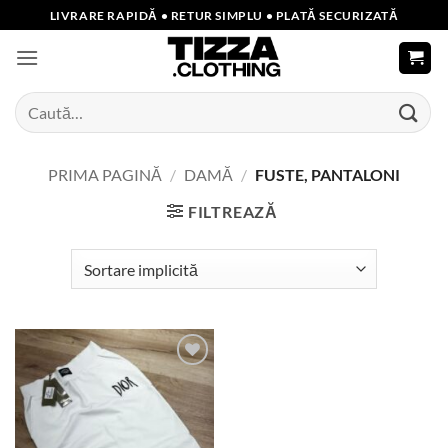
Skip
LIVRARE RAPIDĂ • RETUR SIMPLU • PLATĂ SECURIZATĂ
to
content
Caută
după:
PRIMA PAGINĂ
/
DAMĂ
/
FUSTE, PANTALONI
FILTREAZĂ
Add to
wishlist