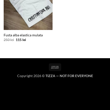
Fusta alba elastica mulata
Prețul
Prețul
250
lei
115
lei
inițial
curent
a
este:
fost:
115 lei.
250 lei.
Cash
On
Copyright 2026 ©
TIZZA — NOT FOR EVERYONE
Delivery