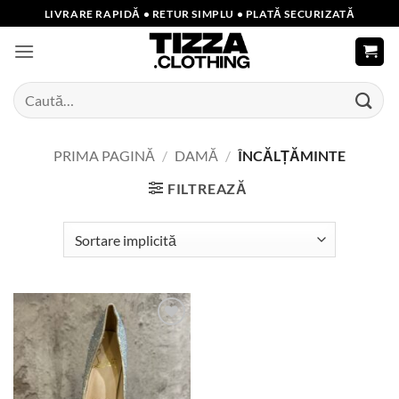
Skip
LIVRARE RAPIDĂ • RETUR SIMPLU • PLATĂ SECURIZATĂ
to
content
Caută
după:
PRIMA PAGINĂ
/
DAMĂ
/
ÎNCĂLȚĂMINTE
FILTREAZĂ
Add to
wishlist