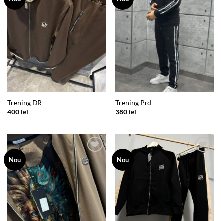
wishlist
wishlist
Trening DR
Trening Prd
400
lei
380
lei
Add to
Add to
Nou
Nou
wishlist
wishlist