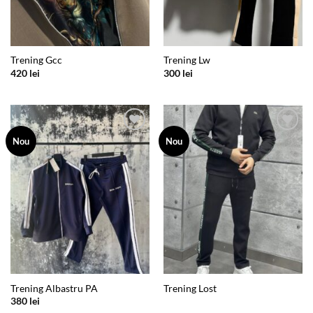
Trening Gcc
Trening Lw
420
lei
300
lei
Add to
Add to
Nou
Nou
wishlist
wishlist
Trening Albastru PA
Trening Lost
380
lei