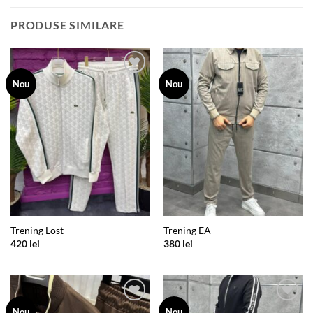
PRODUSE SIMILARE
Add to
Add to
Nou
Nou
wishlist
wishlist
Trening Lost
Trening EA
420
lei
380
lei
Add to
Add to
Nou
Nou