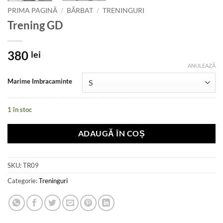
PRIMA PAGINĂ
/
BĂRBAT
/
TRENINGURI
Trening GD
380
lei
ANULEAZĂ
Marime Imbracaminte
1 în stoc
ADAUGĂ ÎN COȘ
SKU:
TR09
Categorie:
Treninguri