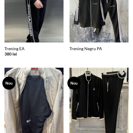
Trening EA
Trening Negru PA
380
lei
Add to
Add to
Nou
Nou
wishlist
wishlist