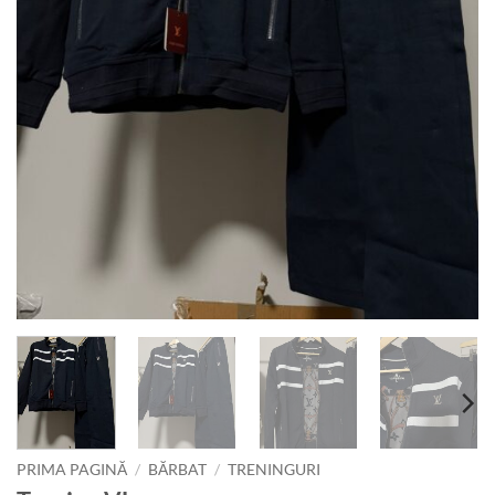
PRIMA PAGINĂ
/
BĂRBAT
/
TRENINGURI