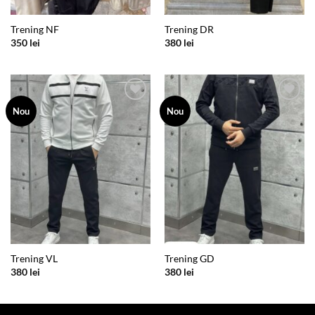
Trening NF
Trening DR
350
lei
380
lei
Add to
Add to
Nou
Nou
wishlist
wishlist
Trening VL
Trening GD
380
lei
380
lei