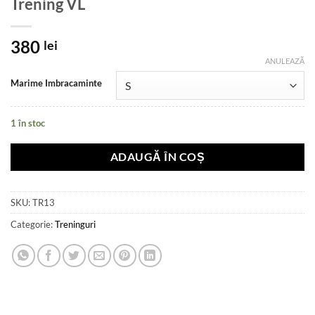
Trening VL
380
lei
ANULEAZĂ
Marime Imbracaminte
1 în stoc
ADAUGĂ ÎN COȘ
SKU:
TR13
Categorie:
Treninguri