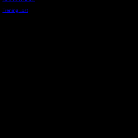
Trening Lost
420
lei