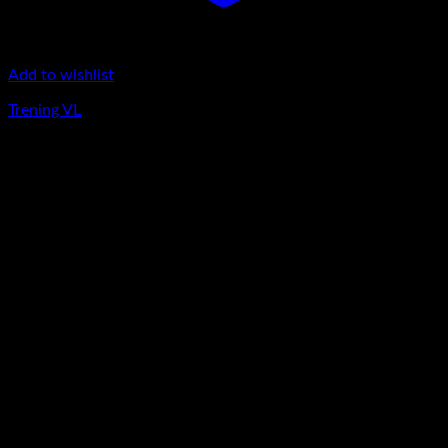
Add to wishlist
Trening VL
380
lei
Nou