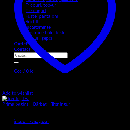
Tricouri, top-uri
Treninguri
Fuste, pantaloni
Rochii
Încălțăminte
Costume baie, bikini
Căciuli, șepci
Outlet
Contact
Caută
după:
Coș /
0
lei
Coș
Add to wishlist
Prima pagină
/
Bărbat
/
Treninguri
Nu ai niciun produs în coș.
Trening Lw
Înapoi la magazin