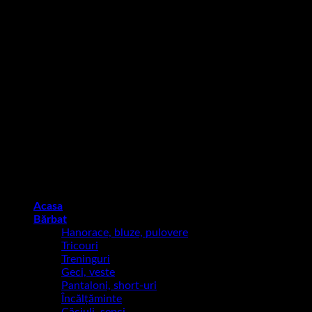
380
lei
C
D
Copyright 2026 ©
TIZZA — NOT FOR EVERYONE
Acasa
Bărbat
Hanorace, bluze, pulovere
Tricouri
Treninguri
Geci, veste
Pantaloni, short-uri
Încălțăminte