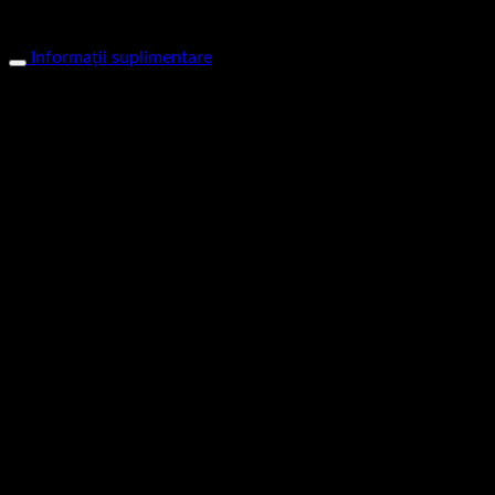
privind livrarea, ne puteti contacta la mailul de pe pagina.
Informații suplimentare
Greutate
0,200 kg
Marime Imbracaminte
L, M, S, XL, XXL
Produse similare
Nou