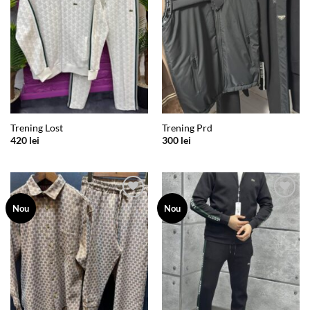
Trening Lost
Trening Prd
420
lei
300
lei
Add to
Add to
Nou
Nou
wishlist
wishlist