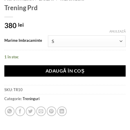
Trening Prd
380
lei
ANULEAZĂ
Marime Imbracaminte
1 în stoc
ADAUGĂ ÎN COȘ
SKU:
TR10
Categorie:
Treninguri