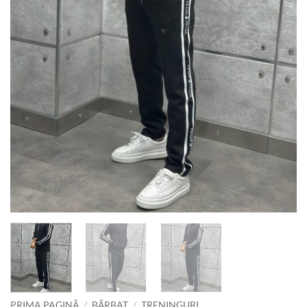
PRIMA PAGINĂ
/
BĂRBAT
/
TRENINGURI