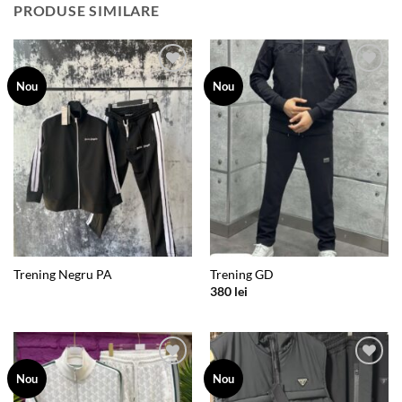
PRODUSE SIMILARE
Add to
Add to
Nou
Nou
wishlist
wishlist
Trening Negru PA
Trening GD
380
lei
Add to
Add to
Nou
Nou
wishlist
wishlist