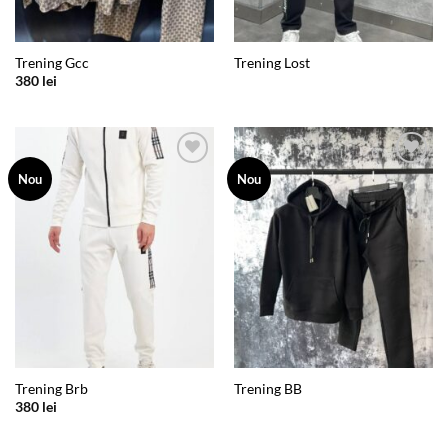
Trening Gcc
Trening Lost
380
lei
Add to
Add to
Nou
Nou
wishlist
wishlist
Trening Brb
Trening BB
380
lei