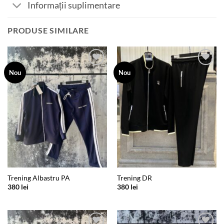
Informații suplimentare
PRODUSE SIMILARE
Add to
Add to
Nou
Nou
wishlist
wishlist
Trening Albastru PA
Trening DR
380
lei
380
lei