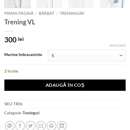
PRIMA PAGINĂ
/
BĂRBAT
/
TRENINGURI
Trening VL
300
lei
ANULEAZĂ
Marime Imbracaminte
2 în stoc
ADAUGĂ ÎN COȘ
SKU:
TR06
Categorie:
Treninguri