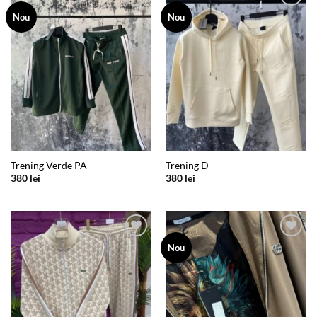
Add to
Add to
Nou
Nou
wishlist
wishlist
Trening Verde PA
Trening D
380
lei
380
lei
Add to
Add to
Nou
wishlist
wishlist