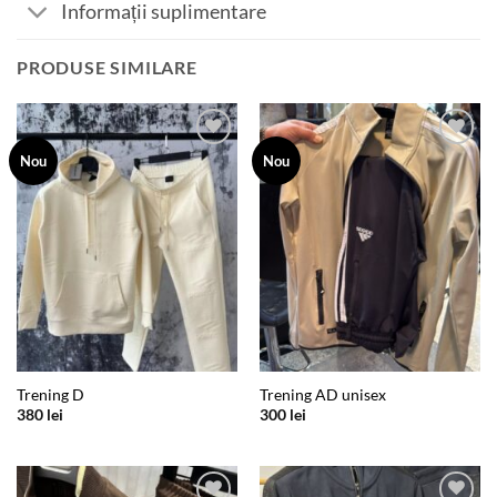
Informații suplimentare
PRODUSE SIMILARE
Add to
Add to
Nou
Nou
wishlist
wishlist
Trening D
Trening AD unisex
380
lei
300
lei