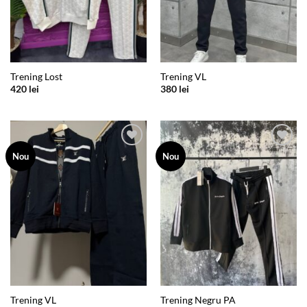
Trening Lost
Trening VL
420
lei
380
lei
Add to
Add to
Nou
Nou
wishlist
wishlist
Trening VL
Trening Negru PA