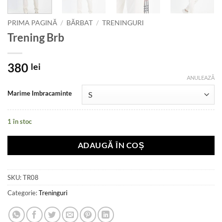
PRIMA PAGINĂ
/
BĂRBAT
/
TRENINGURI
Trening Brb
380
lei
ANULEAZĂ
Marime Imbracaminte
1 în stoc
ADAUGĂ ÎN COȘ
SKU:
TR08
Categorie:
Treninguri