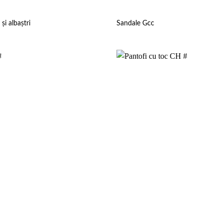
și albaștri
Sandale Gcc
Add to
wishlist