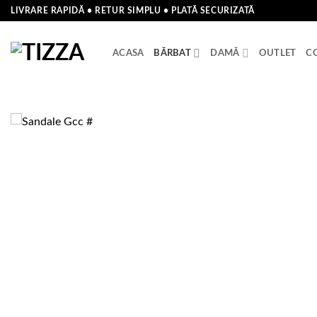
Skip
LIVRARE RAPIDĂ • RETUR SIMPLU • PLATĂ SECURIZATĂ
to
content
ACASA
BĂRBAT
DAMĂ
OUTLET
C