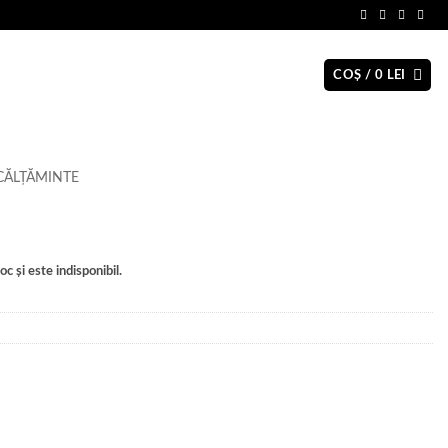
COȘ /
0
LEI
CĂLȚĂMINTE
c și este indisponibil.