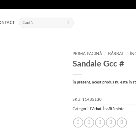
Caută
ONTACT
după:
PRIMA PAGINĂ
/
BĂRBAT
/
ÎN
Sandale Gcc #
Add to
wishlist
În prezent, acest produs nu este în sto
SKU:
11485130
Categorii:
Bărbat
,
Încălțăminte