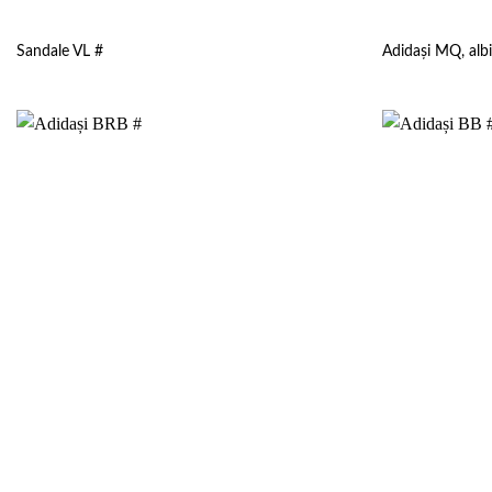
Sandale VL #
Adidași MQ, albi 
Add to
wishlist