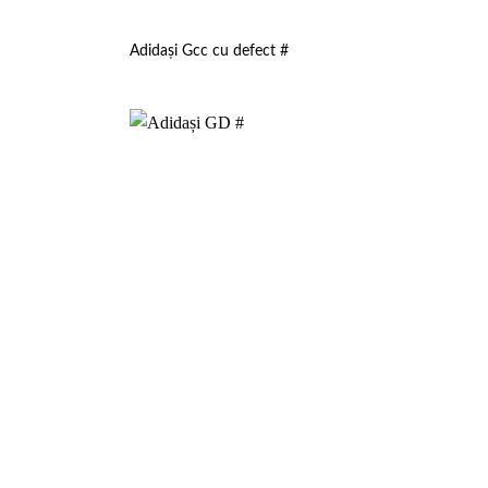
Adidași Gcc cu defect #
Add to
Add to
wishlist
wishlist