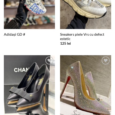
Sneakers piele Vrs cu defect
Adidași GD #
estetic
125
lei
Add to
Add to
wishlist
wishlist