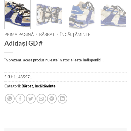
PRIMA PAGINĂ
/
BĂRBAT
/
ÎNCĂLȚĂMINTE
Adidași GD #
În prezent, acest produs nu este în stoc și este indisponibil.
SKU:
11485571
Categorii:
Bărbat
,
Încălțăminte