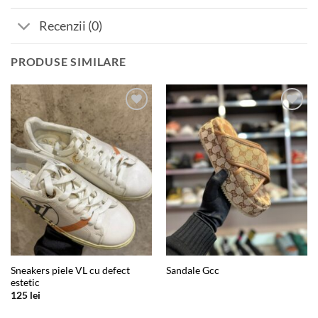
Recenzii (0)
PRODUSE SIMILARE
Add to
Add to
wishlist
wishlist
Sneakers piele VL cu defect
Sandale Gcc
estetic
125
lei