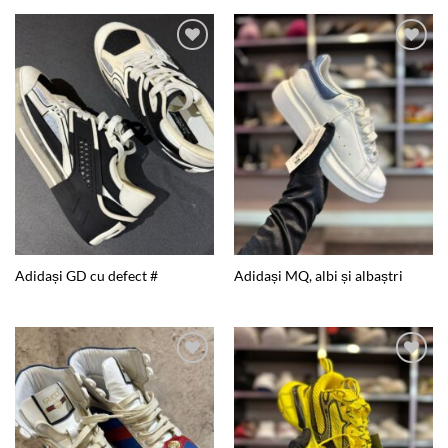
Add to
Add to
wishlist
wishlist
Adidași GD cu defect #
Adidași MQ, albi și albaștri
Add to
Add to
wishlist
wishlist