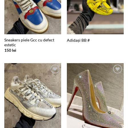
Sneakers piele Gcc cu defect
Adidași BB #
estetic
150
lei
Add to
Add to
wishlist
wishlist