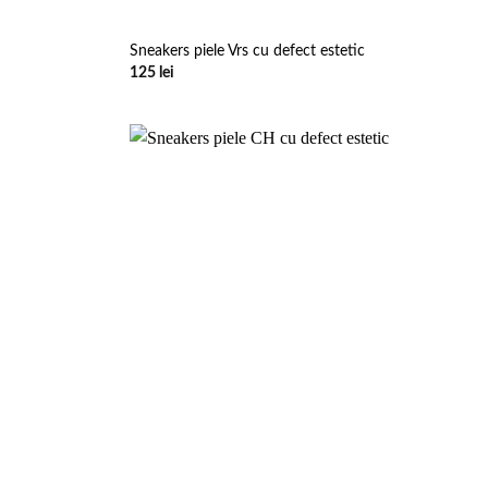
Sneakers piele Vrs cu defect estetic
125
lei
Add to
Add to
wishlist
wishlist