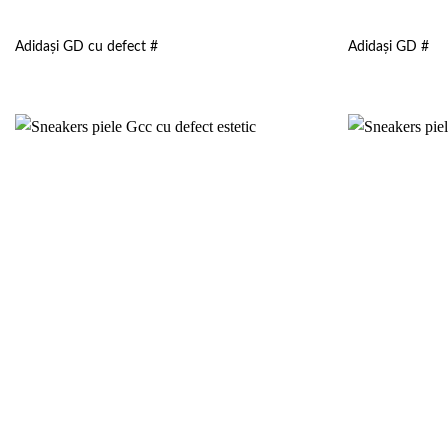
Adidași GD cu defect #
Adidași GD #
Add to
wishlist