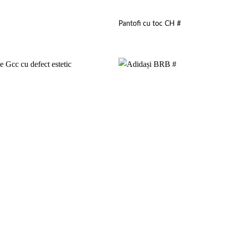
Pantofi cu toc CH #
Add to
wishlist