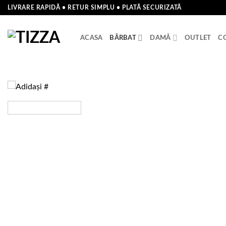
Skip
LIVRARE RAPIDĂ • RETUR SIMPLU • PLATĂ SECURIZATĂ
to
content
ACASA
BĂRBAT
DAMĂ
OUTLET
C