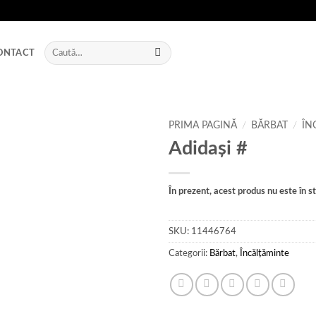
Caută
ONTACT
după:
PRIMA PAGINĂ
/
BĂRBAT
/
ÎN
Adidași #
Add to
wishlist
În prezent, acest produs nu este în sto
SKU:
11446764
Categorii:
Bărbat
,
Încălțăminte