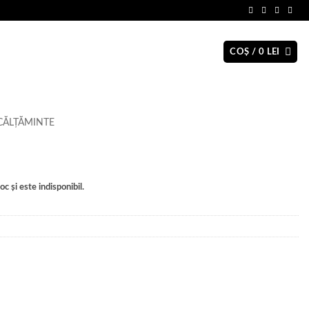
COȘ /
0
LEI
CĂLȚĂMINTE
c și este indisponibil.