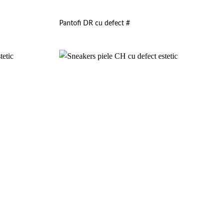
Pantofi DR cu defect #
Add to
Add to
wishlist
wishlist