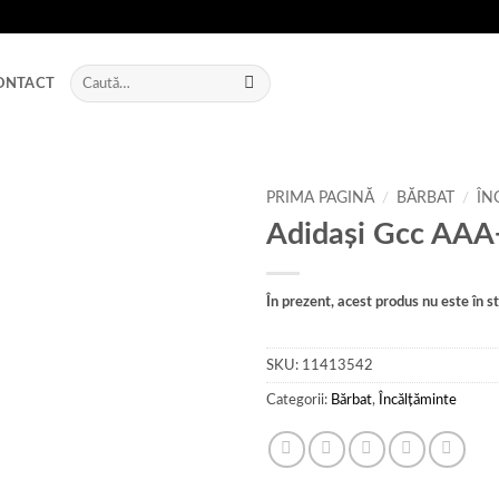
Caută
ONTACT
după:
PRIMA PAGINĂ
/
BĂRBAT
/
ÎN
Adidași Gcc AAA
Add to
wishlist
În prezent, acest produs nu este în sto
SKU:
11413542
Categorii:
Bărbat
,
Încălțăminte