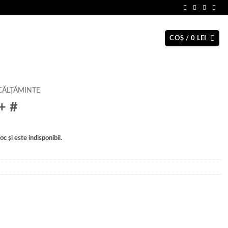
COȘ /
0
LEI
CĂLȚĂMINTE
+ #
c și este indisponibil.