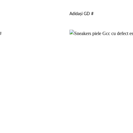
Adidași GD #
Add to
wishlist