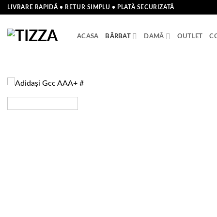
Skip
LIVRARE RAPIDĂ • RETUR SIMPLU • PLATĂ SECURIZATĂ
to
content
ACASA
BĂRBAT
DAMĂ
OUTLET
C