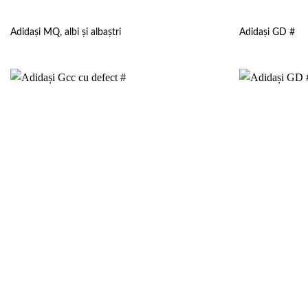
Adidași MQ, albi și albaștri
Adidași GD #
Add to
wishlist