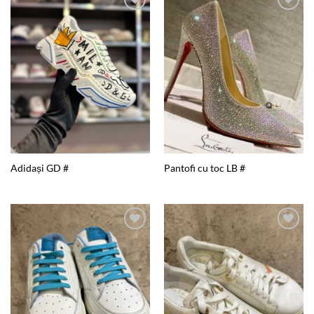
Add to
Add to
wishlist
wishlist
Adidași GD #
Pantofi cu toc LB #
Add to
Add to
wishlist
wishlist