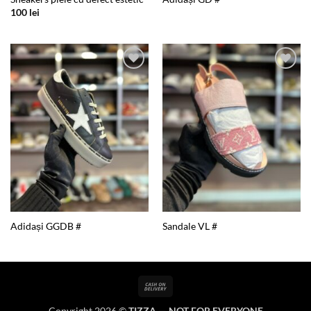
100
lei
Add to
Add to
wishlist
wishlist
Adidași GGDB #
Sandale VL #
Cash
On
Copyright 2026 ©
TIZZA — NOT FOR EVERYONE