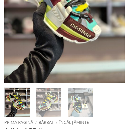
PRIMA PAGINĂ
/
BĂRBAT
/
ÎNCĂLȚĂMINTE