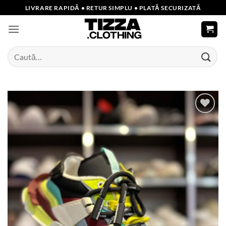
Skip
LIVRARE RAPIDĂ • RETUR SIMPLU • PLATĂ SECURIZATĂ
to
content
Caută
după:
Add to
wishlist