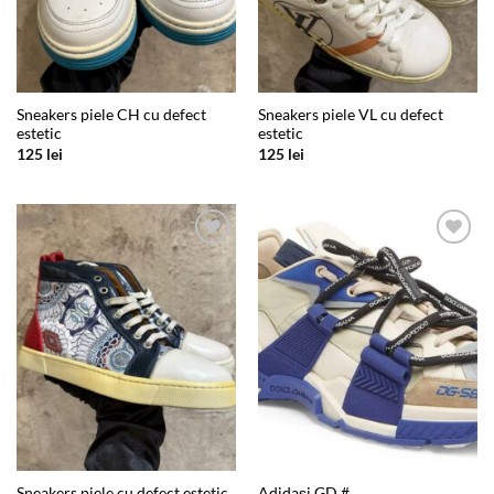
Sneakers piele CH cu defect
Sneakers piele VL cu defect
estetic
estetic
125
lei
125
lei
Add to
Add to
wishlist
wishlist
Sneakers piele cu defect estetic
Adidași GD #