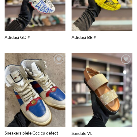
Adidași GD #
Adidași BB #
Add to
Add to
wishlist
wishlist
Sneakers piele Gcc cu defect
Sandale VL