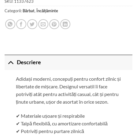
SKU:
11337623
Categorii:
Bărbat
,
Încălțăminte
Descriere
Adidași moderni, concepuți pentru confort zilnic și
libertate de mișcare. Designul versatil îi face
potriviți atât pentru activități casual, cât și pentru
ținute urbane, ușor de asortat în orice sezon.
✔ Materiale ușoare și respirabile
✔ Talpă flexibilă, cu amortizare confortabilă
✔ Potriviți pentru purtare zilnică