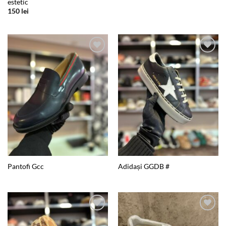
estetic
150
lei
Add to
Add to
wishlist
wishlist
Pantofi Gcc
Adidași GGDB #
Add to
Add to
wishlist
wishlist