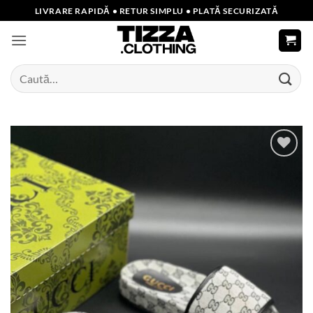
Skip
LIVRARE RAPIDĂ • RETUR SIMPLU • PLATĂ SECURIZATĂ
to
content
Caută
după:
Add to
wishlist