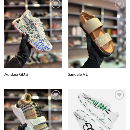
Add to
Add to
wishlist
wishlist
Adidași GD #
Sandale VL
Add to
Add to
wishlist
wishlist