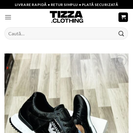
Skip
LIVRARE RAPIDĂ • RETUR SIMPLU • PLATĂ SECURIZATĂ
to
content
Caută
după:
Add to
wishlist