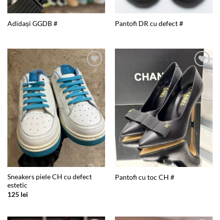
Adidași GGDB #
Pantofi DR cu defect #
Add to
Add to
wishlist
wishlist
Sneakers piele CH cu defect
Pantofi cu toc CH #
estetic
125
lei