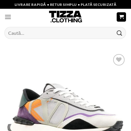
Skip
LIVRARE RAPIDĂ • RETUR SIMPLU • PLATĂ SECURIZATĂ
to
content
Caută
după:
Add to
wishlist