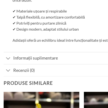
orice sezon.
✔ Materiale ușoare și respirabile
✔ Talpă flexibilă, cu amortizare confortabilă
✔ Potriviți pentru purtare zilnică
✔ Design modern, adaptat stilului urban
Adidașii oferă un echilibru ideal între funcționalitate și este
Informații suplimentare
Recenzii (0)
PRODUSE SIMILARE
Add to