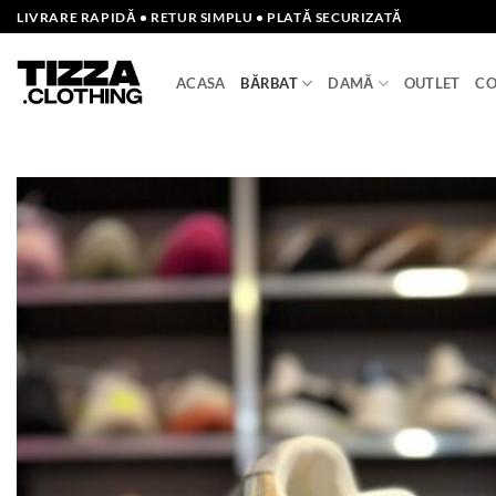
Skip
LIVRARE RAPIDĂ • RETUR SIMPLU • PLATĂ SECURIZATĂ
to
content
ACASA
BĂRBAT
DAMĂ
OUTLET
CO