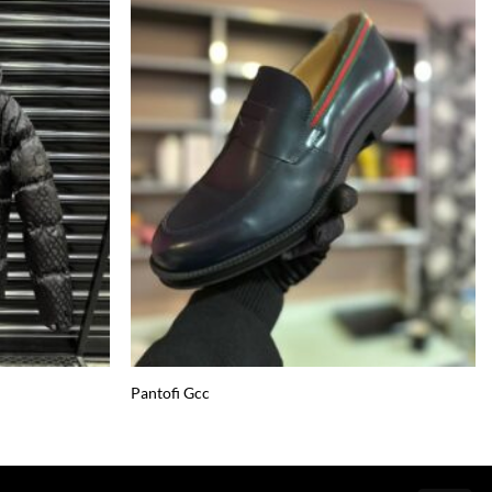
Add to
Add to
wishlist
wishlist
Pantofi Gcc