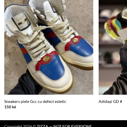
Add to
wishlist
Sneakers piele Gcc cu defect estetic
Adidași GD #
150
lei
Copyright 2026 ©
TIZZA — NOT FOR EVERYONE