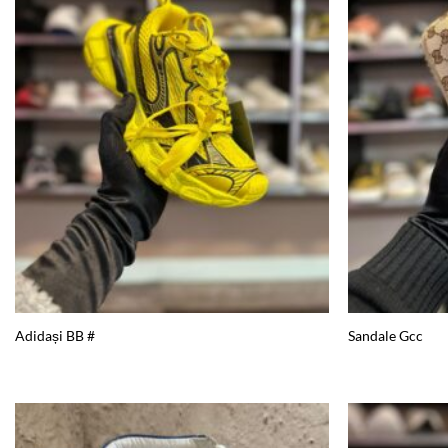
wishlist
Adidași BB #
Sandale Gcc