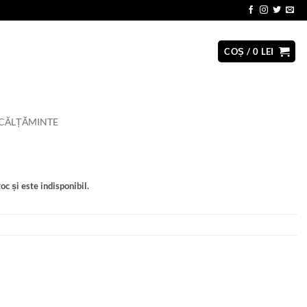
COȘ /
0
LEI
CĂLȚĂMINTE
oc și este indisponibil.