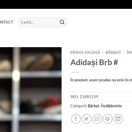
Caută
NTACT
după:
PRIMA PAGINĂ
/
BĂRBAT
/
ÎN
Adidași Brb #
Add to
wishlist
În prezent, acest produs nu este în st
SKU:
11485139
Categorii:
Bărbat
,
Încălțăminte