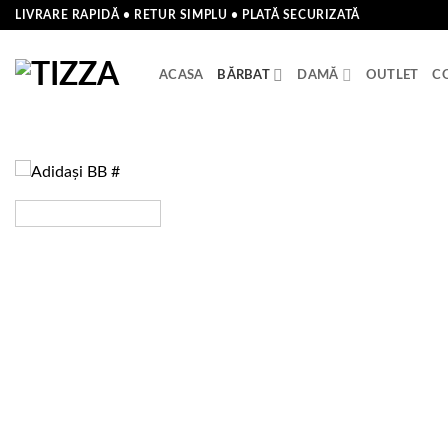
Skip
LIVRARE RAPIDĂ • RETUR SIMPLU • PLATĂ SECURIZATĂ
to
content
ACASA
BĂRBAT
DAMĂ
OUTLET
C