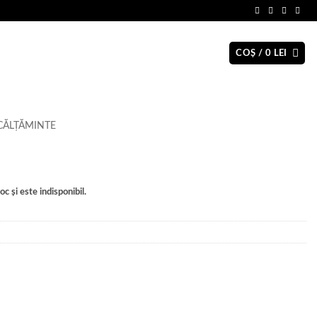
COȘ /
0
LEI
CĂLȚĂMINTE
c și este indisponibil.