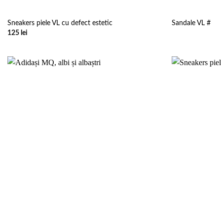
Sneakers piele VL cu defect estetic
Sandale VL #
125
lei
Add to
wishlist