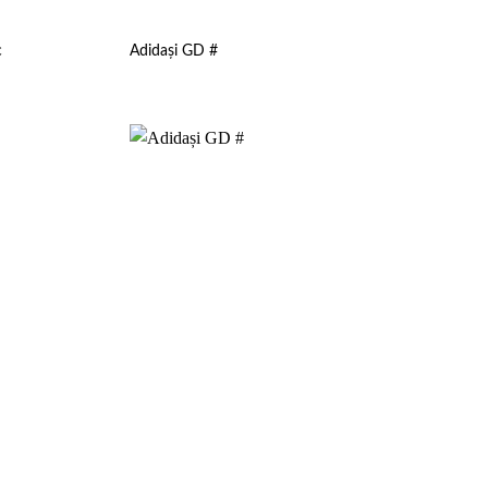
c
Adidași GD #
Add to
Add to
wishlist
wishlist