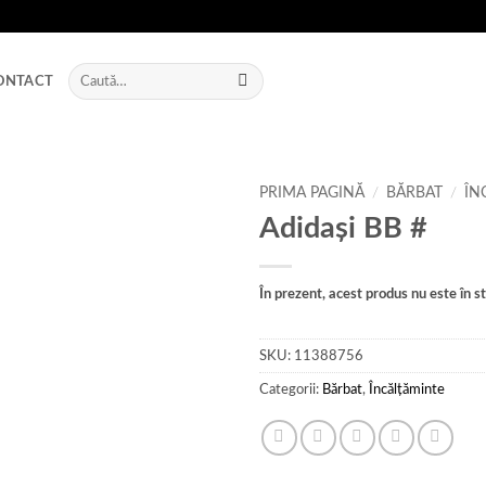
Caută
ONTACT
după:
PRIMA PAGINĂ
/
BĂRBAT
/
ÎN
Adidași BB #
Add to
wishlist
În prezent, acest produs nu este în sto
SKU:
11388756
Categorii:
Bărbat
,
Încălțăminte