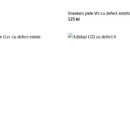
Sneakers piele Vrs cu defect esteti
125
lei
Add to
wishlist