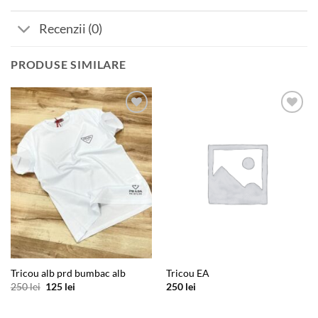
Recenzii (0)
PRODUSE SIMILARE
Add to
Add to
wishlist
wishlist
Tricou alb prd bumbac alb
Tricou EA
Prețul
Prețul
250
lei
125
lei
250
lei
inițial
curent
a
este:
fost:
125 lei.