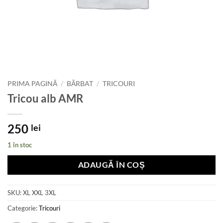
PRIMA PAGINĂ
/
BĂRBAT
/
TRICOURI
Tricou alb AMR
250
lei
1 în stoc
ADAUGĂ ÎN COȘ
SKU:
XL XXL 3XL
Categorie:
Tricouri