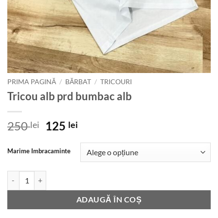
PRIMA PAGINĂ
/
BĂRBAT
/
TRICOURI
Tricou alb prd bumbac alb
Prețul
Prețul
250
125
lei
lei
inițial
curent
a
este:
Marime Imbracaminte
fost:
125 lei.
250 lei.
Cantitate Tricou alb prd bumbac alb
ADAUGĂ ÎN COȘ