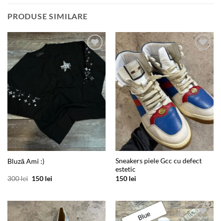
PRODUSE SIMILARE
Add to
Add to
wishlist
wishlist
Sneakers piele Gcc cu defect
Bluză Ami :)
estetic
Prețul
Prețul
300
lei
150
lei
150
lei
inițial
curent
a
este:
fost:
150 lei.
300 lei.