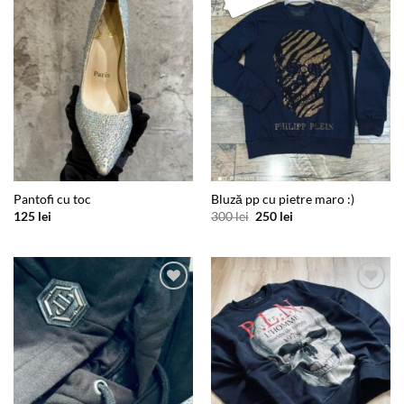
Add to
Add to
wishlist
wishlist
Pantofi cu toc
Bluză pp cu pietre maro :)
Prețul
Prețul
125
lei
300
lei
250
lei
inițial
curent
a
este:
fost:
250 lei.
300 lei.
Add to
Add to
wishlist
wishlist