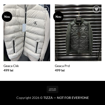
499 lei
până
la
650 lei
Add to
Add to
Nou
Nou
wishlist
wishlist
Geaca Ckk
Geaca Prd
499
lei
499
lei
Cash
On
Copyright 2026 ©
TIZZA — NOT FOR EVERYONE
Delivery