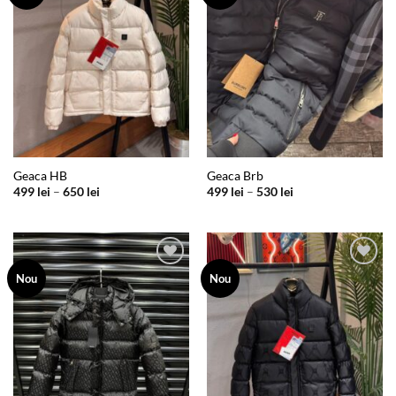
wishlist
wishlist
Geaca HB
Geaca Brb
Interval
Interval
499
lei
–
650
lei
499
lei
–
530
lei
de
de
prețuri:
prețuri:
499 lei
499 lei
până
până
la
la
650 lei
530 lei
Add to
Add to
Nou
Nou
wishlist
wishlist