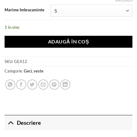
inițial
curent
ANULEAZĂ
a
este:
Marime Imbracaminte
fost:
549 lei.
650 lei.
1 în stoc
ADAUGĂ ÎN COȘ
SKU:
GEA12
Categorie:
Geci, veste
Descriere