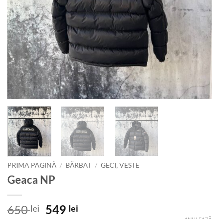
PRIMA PAGINĂ
/
BĂRBAT
/
GECI, VESTE
Geaca NP
Prețul
Prețul
650
549
lei
lei