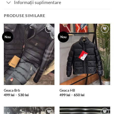
Informații suplimentare
PRODUSE SIMILARE
Add to
Add to
Nou
Nou
wishlist
wishlist
Geaca Brb
Geaca HB
Interval
Interval
499
lei
–
530
lei
499
lei
–
650
lei
de
de
prețuri:
prețuri:
499 lei
499 lei
până
până
la
la