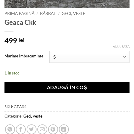
PRIMA PAGINĂ
/
BĂRBAT
/
GECI, VESTE
Geaca Ckk
499
lei
ANULEAZĂ
Marime Imbracaminte
1 în stoc
ADAUGĂ ÎN COȘ
SKU:
GEA04
Categorie:
Geci, veste