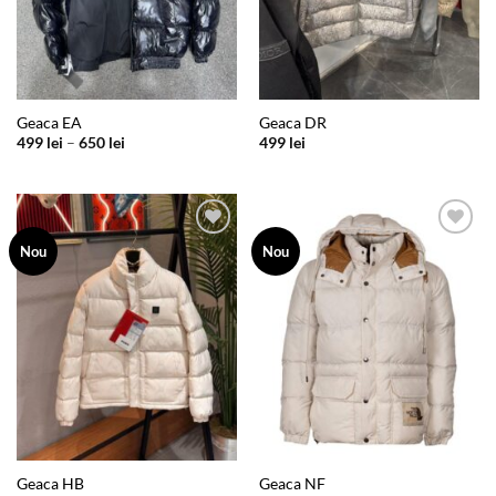
Geaca EA
Geaca DR
Interval
499
lei
–
650
lei
499
lei
de
prețuri:
499 lei
până
la
650 lei
Add to
Add to
Nou
Nou
wishlist
wishlist
Geaca HB
Geaca NF