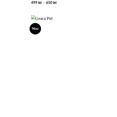
Interval
499
lei
–
650
lei
de
prețuri:
499 lei
până
la
650 lei
Nou
Add to
Add to
wishlist
wishlist