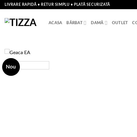
Skip
LIVRARE RAPIDĂ • RETUR SIMPLU • PLATĂ SECURIZATĂ
to
content
ACASA
BĂRBAT
DAMĂ
OUTLET
C
Nou