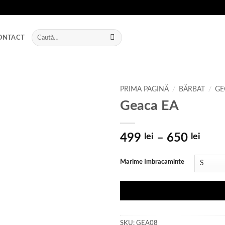
Caută
ONTACT
după:
PRIMA PAGINĂ
/
BĂRBAT
/
GE
Geaca EA
Add to
wishlist
Inte
499
lei
–
650
lei
de
prețu
Marime Imbracaminte
499 
pân
la
650 
SKU:
GEA08