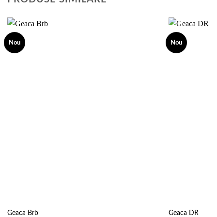
Nou
Nou
Add to
wishlist
Geaca Brb
Geaca DR