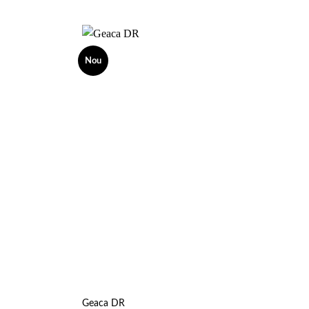
Nou
Add to
Add to
wishlist
wishlist
Geaca DR