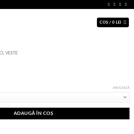
COȘ /
0
LEI
CI, VESTE
rval
ANULEAZĂ
ri:
lei
ă
ADAUGĂ ÎN COȘ
lei