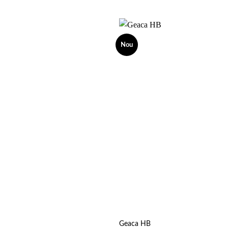
Nou
Add to
wishlist
Geaca HB