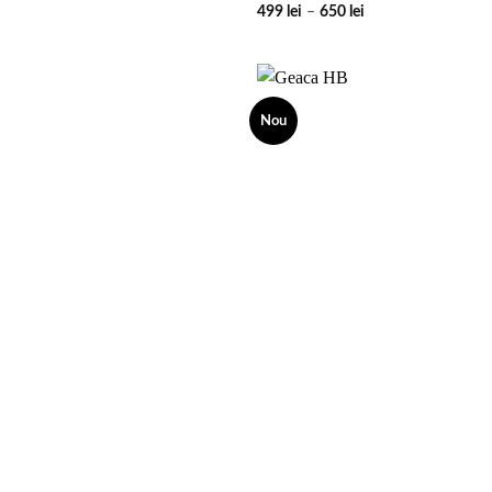
Interval
499
lei
–
650
lei
de
prețuri:
499 lei
până
la
650 lei
Nou
Add to
wishlist