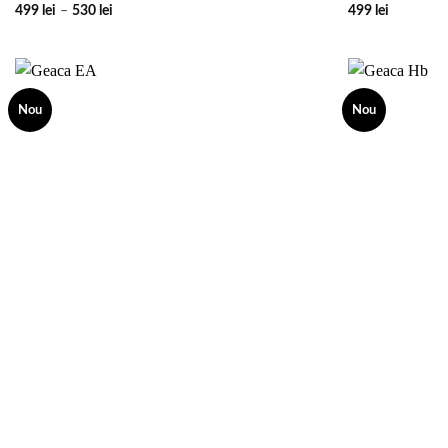
Interval
499
lei
–
530
lei
499
lei
de
prețuri:
499 lei
până
la
530 lei
Nou
Nou
Add to
wishlist