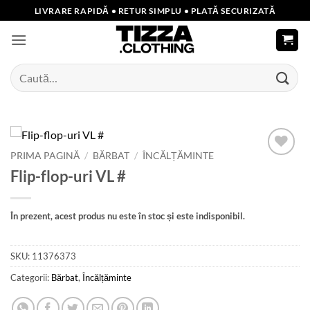
Skip
LIVRARE RAPIDĂ • RETUR SIMPLU • PLATĂ SECURIZATĂ
to
content
Caută
după:
PRIMA PAGINĂ
/
BĂRBAT
/
ÎNCĂLȚĂMINTE
Add to
Flip-flop-uri VL #
wishlist
În prezent, acest produs nu este în stoc și este indisponibil.
SKU:
11376373
Categorii:
Bărbat
,
Încălțăminte