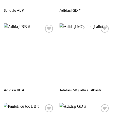
Sandale VL #
Adidași GD #
Add to
Add to
wishlist
wishlist
Adidași BB #
Adidași MQ, albi și albaștri