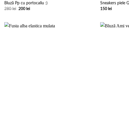
Bluză Pp cu portocaliu :)
Sneakers piele G
Prețul
Prețul
280
lei
200
lei
150
lei
inițial
curent
a
este:
fost:
200 lei.
280 lei.
Add to
wishlist