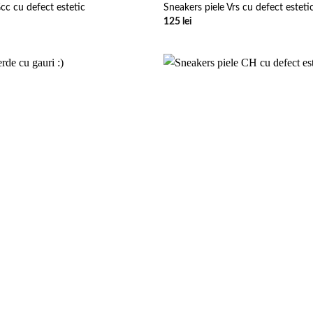
cc cu defect estetic
Sneakers piele Vrs cu defect esteti
125
lei
Add to
wishlist