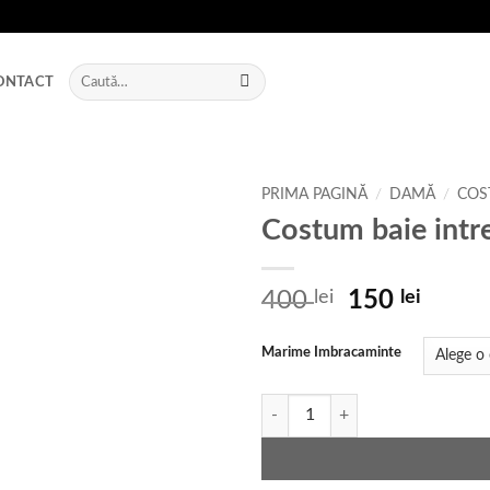
Caută
ONTACT
după:
PRIMA PAGINĂ
/
DAMĂ
/
COS
Costum baie intr
Add to
wishlist
Prețul
Prețu
400
lei
150
lei
inițial
curen
a
este:
Marime Imbracaminte
fost:
150 le
400 lei.
Cantitate Costum baie intreg mov 