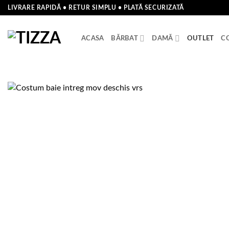
Skip
LIVRARE RAPIDĂ • RETUR SIMPLU • PLATĂ SECURIZATĂ
to
content
ACASA
BĂRBAT
DAMĂ
OUTLET
C