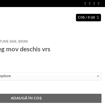
COȘ /
0
LEI
TUME BAIE, BIKINI
eg mov deschis vrs
l
t
i.
deschis vrs
ADAUGĂ ÎN COȘ