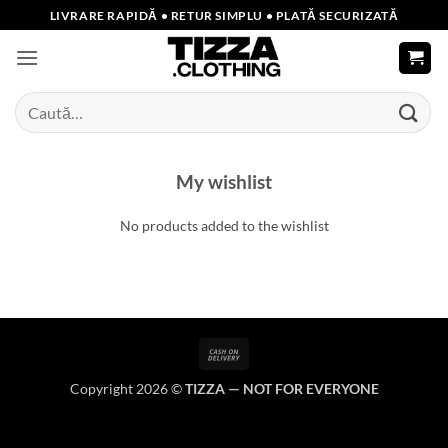
Skip
LIVRARE RAPIDĂ • RETUR SIMPLU • PLATĂ SECURIZATĂ
to
content
Caută
după:
My wishlist
No products added to the wishlist
Cash
On
Copyright 2026 ©
TIZZA — NOT FOR EVERYONE
Delivery