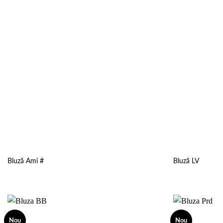
Bluză Ami #
Bluză LV
Nou
Nou
Add to