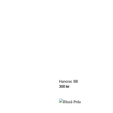
Hanorac BB
300
lei
Add to