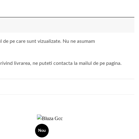
vul de pe care sunt vizualizate. Nu ne asumam
ivind livrarea, ne puteti contacta la mailul de pe pagina.
Nou
Add to
Add to
wishlist
wishlist