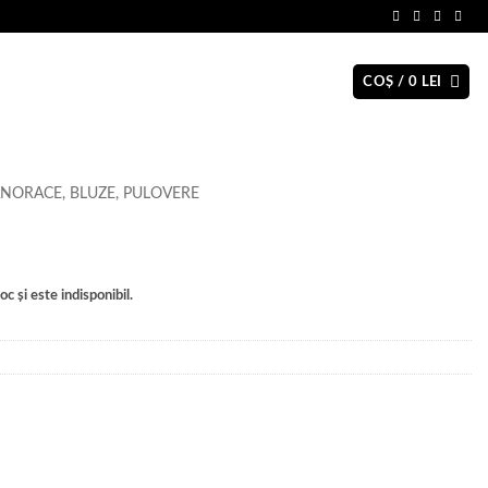
COȘ /
0
LEI
NORACE, BLUZE, PULOVERE
c și este indisponibil.