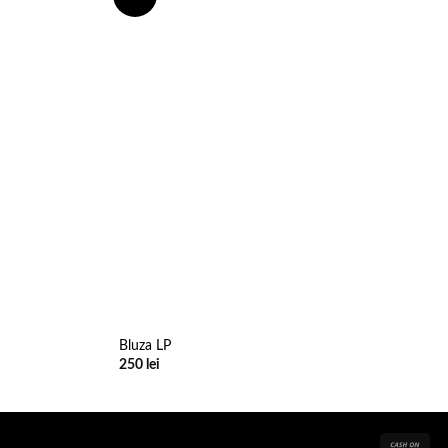
wishlist
wishlist
Bluza LP
250
lei
Cas