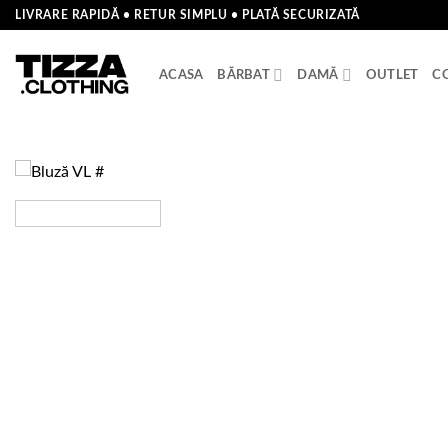
Skip
LIVRARE RAPIDĂ • RETUR SIMPLU • PLATĂ SECURIZATĂ
to
content
ACASA
BĂRBAT
DAMĂ
OUTLET
C