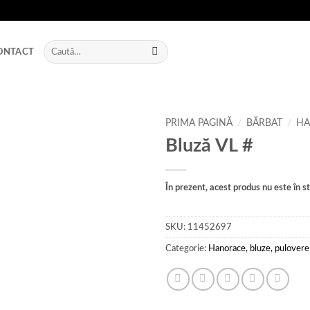
Caută
ONTACT
după:
PRIMA PAGINĂ
/
BĂRBAT
/
HA
Bluză VL #
Add to
wishlist
În prezent, acest produs nu este în sto
SKU:
11452697
Categorie:
Hanorace, bluze, pulovere