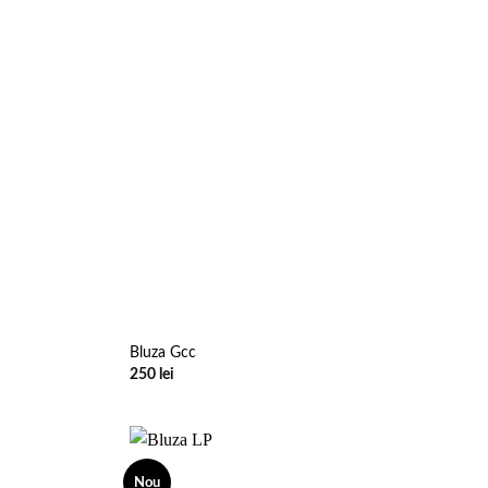
Bluza Gcc
250
lei
Nou
Add to
Add to