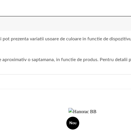
 pot prezenta variatii usoare de culoare in functie de dispoziti
 aproximativ o saptamana, in functie de produs. Pentru detalii pr
Nou
Add to
wishlist