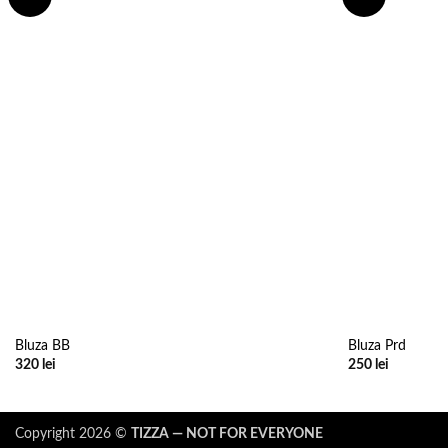
wishlist
Bluza BB
Bluza Prd
320
lei
250
lei
Copyright 2026 ©
TIZZA — NOT FOR EVERYONE