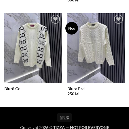
Add to
Add to
Nou
wishlist
wishlist
Bluză Gc
Bluza Prd
250
lei
Cash
On
Copyright 2026 ©
TIZZA — NOT FOR EVERYONE