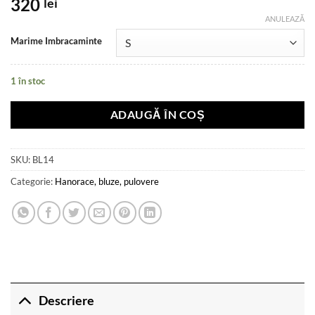
320
lei
ANULEAZĂ
Marime Imbracaminte
1 în stoc
ADAUGĂ ÎN COȘ
SKU:
BL14
Categorie:
Hanorace, bluze, pulovere
Descriere