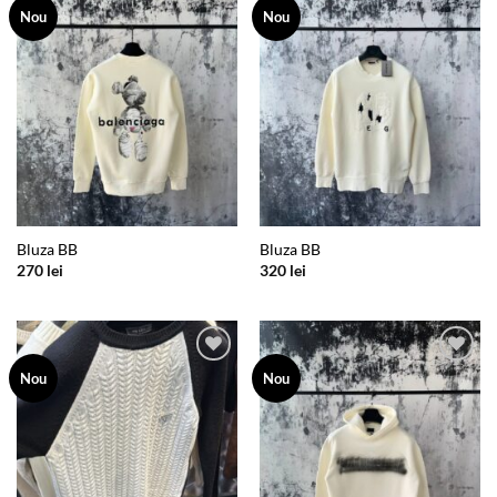
Add to
Add to
Nou
Nou
wishlist
wishlist
Bluza BB
Bluza BB
270
lei
320
lei
Add to
Add to
Nou
Nou
wishlist
wishlist