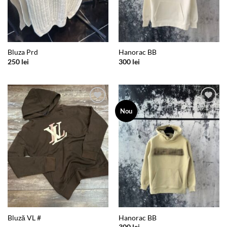
Bluza Prd
Hanorac BB
250
lei
300
lei
Add to
Add to
Nou
wishlist
wishlist
Bluză VL #
Hanorac BB
300
lei