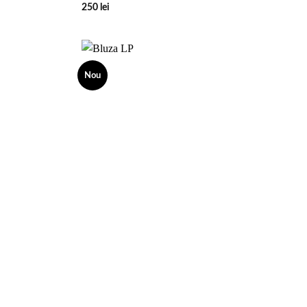
250
lei
Nou
Add to
Add to
wishlist
wishlist