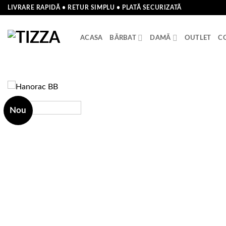
Skip
LIVRARE RAPIDĂ • RETUR SIMPLU • PLATĂ SECURIZATĂ
to
content
ACASA
BĂRBAT
DAMĂ
OUTLET
C
Nou