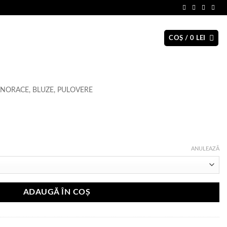
COȘ /
0
LEI
NORACE, BLUZE, PULOVERE
ANULEAZĂ
ADAUGĂ ÎN COȘ