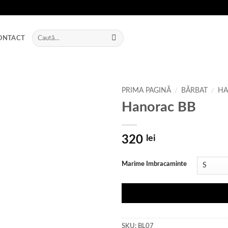
Caută
ONTACT
după:
PRIMA PAGINĂ
/
BĂRBAT
/
HA
Hanorac BB
Add to
wishlist
320
lei
Marime Imbracaminte
SKU:
BL07