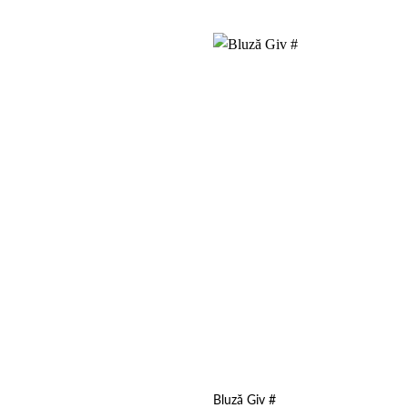
Add to
wishlist
Bluză Giv #