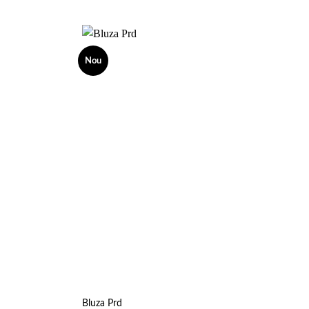
Nou
Add to
Add to
wishlist
wishlist
Bluza Prd