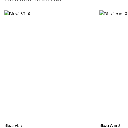
Add to
wishlist
Bluză VL #
Bluză Ami #