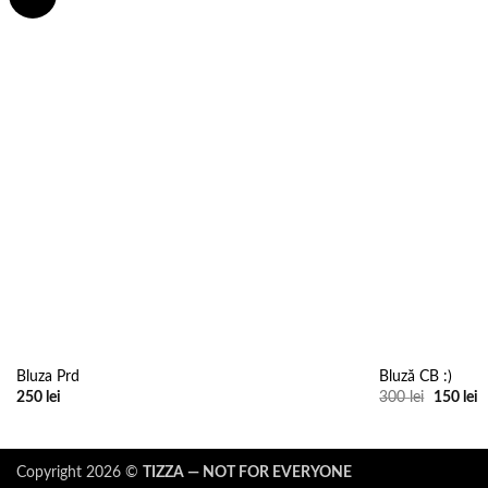
wishlist
Bluza Prd
Bluză CB :)
Prețul
P
250
lei
300
lei
150
lei
inițial
c
a
e
fost:
1
300 lei.
Copyright 2026 ©
TIZZA — NOT FOR EVERYONE