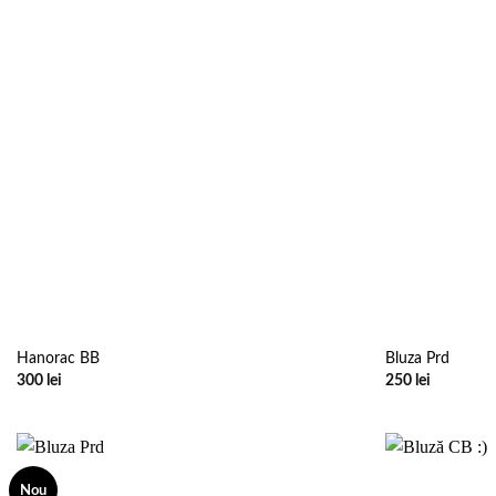
Hanorac BB
Bluza Prd
300
lei
250
lei
Nou
Add to