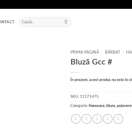
Caută
ONTACT
după:
PRIMA PAGINĂ
/
BĂRBAT
/
HA
Bluză Gcc #
Add to
wishlist
În prezent, acest produs nu este în sto
SKU:
11371475
Categorie:
Hanorace, bluze, pulovere