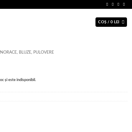
COȘ /
0
LEI
NORACE, BLUZE, PULOVERE
c și este indisponibil.