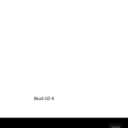
wishlist
wishlist
Bluză GD #
Cas