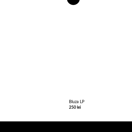
wishlist
Bluza LP
rețul
250
lei
urent
ste:
50 lei.