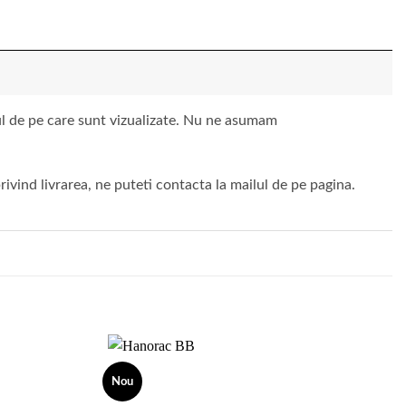
vul de pe care sunt vizualizate. Nu ne asumam
ivind livrarea, ne puteti contacta la mailul de pe pagina.
Nou
Add to
Add to
wishlist
wishlist