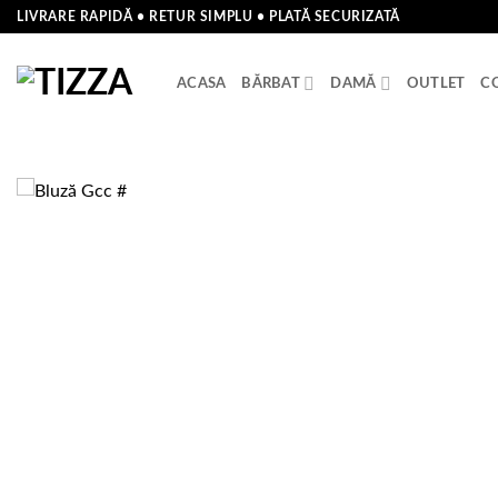
Skip
LIVRARE RAPIDĂ • RETUR SIMPLU • PLATĂ SECURIZATĂ
to
content
ACASA
BĂRBAT
DAMĂ
OUTLET
C