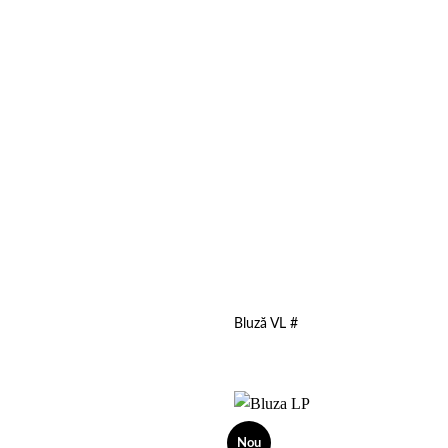
Bluză VL #
Nou
Add to