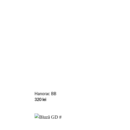
Hanorac BB
320
lei
Add to
Add to