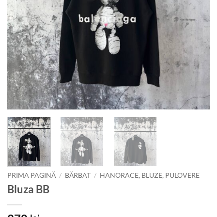
PRIMA PAGINĂ
/
BĂRBAT
/
HANORACE, BLUZE, PULOVERE
Bluza BB