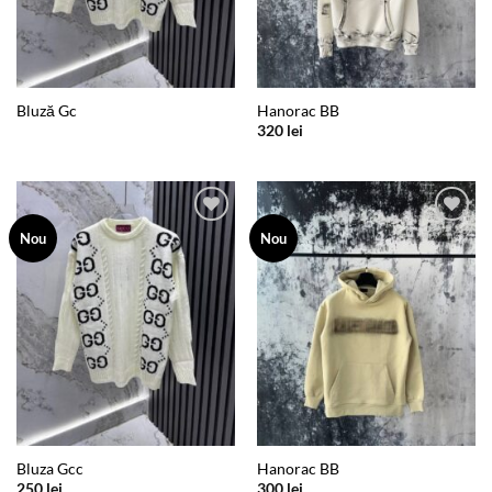
Bluză Gc
Hanorac BB
320
lei
Add to
Add to
Nou
Nou
wishlist
wishlist
Bluza Gcc
Hanorac BB
250
lei
300
lei