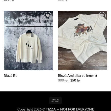
Add to
Add to
wishlist
wishlist
Bluză Bb
Bluză Ami alba cu inger :)
Prețul
Prețul
300
lei
150
lei
inițial
curent
a
este:
fost:
150 lei.
300 lei.
Cash
On
Copyright 2026 ©
TIZZA — NOT FOR EVERYONE