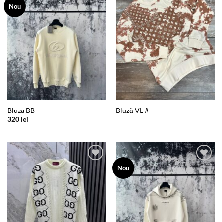
Add to
Add to
Nou
wishlist
wishlist
Bluza BB
Bluză VL #
320
lei
Add to
Add to
Nou
wishlist
wishlist