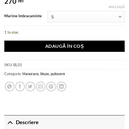
270
lei
ANULEAZĂ
Marime Imbracaminte
1 în stoc
ADAUGĂ ÎN COȘ
SKU:
BL05
Categorie:
Hanorace, bluze, pulovere
Descriere