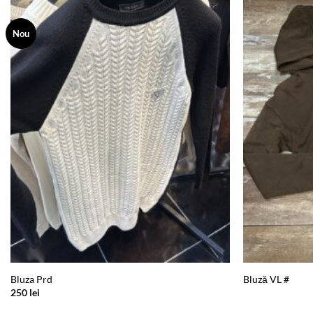
Nou
Add to
wishlist
Bluza Prd
Bluză VL #
250
lei