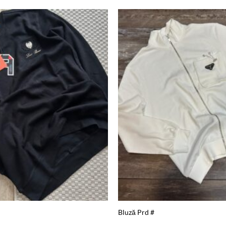
Add to
wishlist
Bluză Prd #