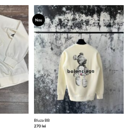
Nou
Add to
Add to
wishlist
wishlist
Bluza BB
270
lei