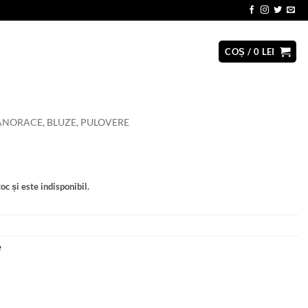
COȘ /
0
LEI
NORACE, BLUZE, PULOVERE
oc și este indisponibil.
e