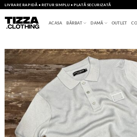
Skip
LIVRARE RAPIDĂ • RETUR SIMPLU • PLATĂ SECURIZATĂ
to
content
ACASA
BĂRBAT
DAMĂ
OUTLET
CO