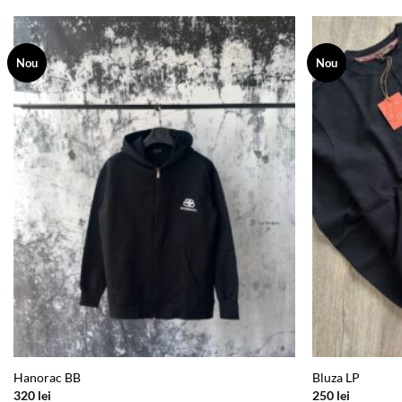
Nou
Nou
Add to
wishlist
Hanorac BB
Bluza LP
320
lei
250
lei