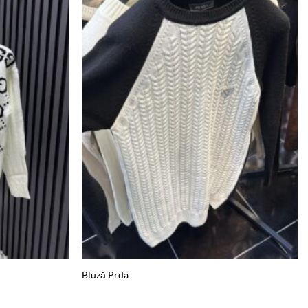
Add to
Add to
wishlist
wishlist
Bluză Prda