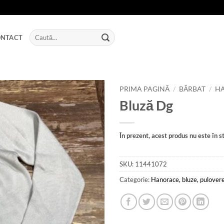
Caută
NTACT
după:
PRIMA PAGINĂ
/
BĂRBAT
/
HA
Bluză Dg
Add to
wishlist
În prezent, acest produs nu este în st
SKU:
11441072
Categorie:
Hanorace, bluze, pulover