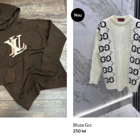
Nou
Add to
wishlist
Bluza Gcc
250
lei