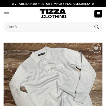
Skip
LIVRARE RAPIDĂ • RETUR SIMPLU • PLATĂ SECURIZATĂ
to
content
Caută
după:
Add to
wishlist