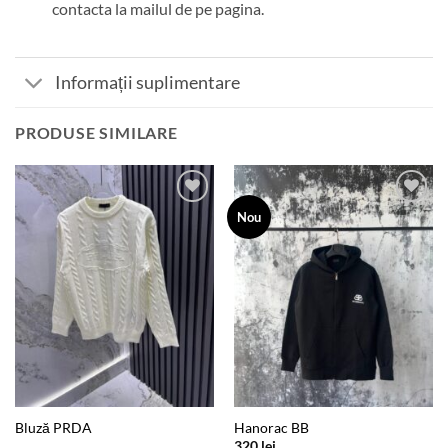
contacta la mailul de pe pagina.
Informații suplimentare
PRODUSE SIMILARE
Add to
Add to
Nou
wishlist
wishlist
Bluză PRDA
Hanorac BB
320
lei