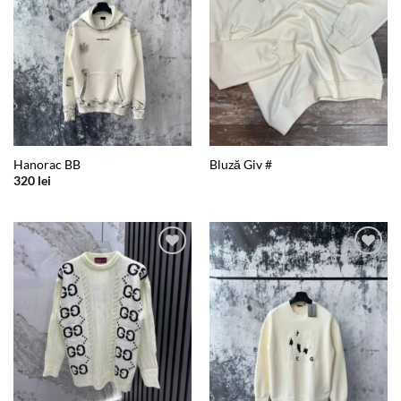
Hanorac BB
Bluză Giv #
320
lei
Add to
Add to
wishlist
wishlist