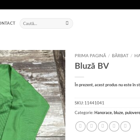
Caută
ONTACT
după:
PRIMA PAGINĂ
/
BĂRBAT
/
HA
Bluză BV
Add to
wishlist
În prezent, acest produs nu este în sto
SKU:
11441041
Categorie:
Hanorace, bluze, pulover