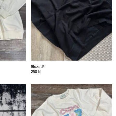
Bluza LP
250
lei
Add to
Add to
wishlist
wishlist