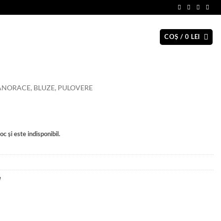
COȘ /
0
LEI
NORACE, BLUZE, PULOVERE
c și este indisponibil.
e