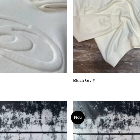
Bluză Giv #
Nou
Add to
wishlist