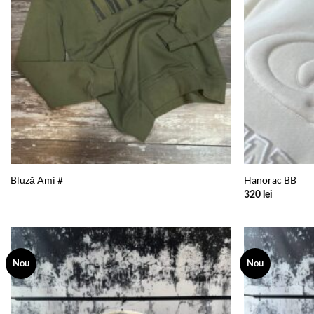
Bluză Ami #
Hanorac BB
320
lei
Nou
Nou
Add to
wishlist