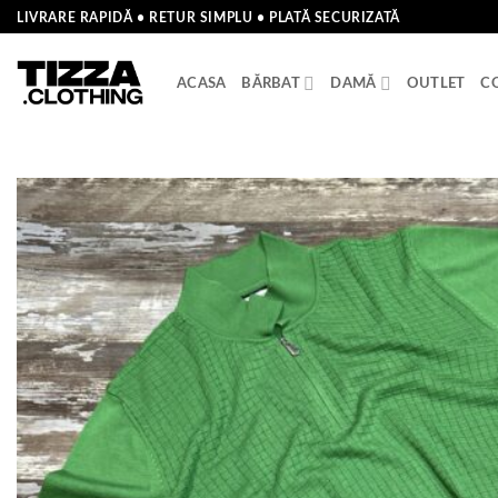
Skip
LIVRARE RAPIDĂ • RETUR SIMPLU • PLATĂ SECURIZATĂ
to
content
ACASA
BĂRBAT
DAMĂ
OUTLET
C