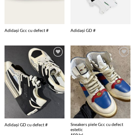
Adidași Gcc cu defect #
Adidași GD #
Add to
Add to
wishlist
wishlist
Sneakers piele Gcc cu defect
Adidași GD cu defect #
estetic