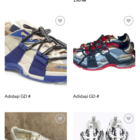
150
lei
Add to
Add to
wishlist
wishlist
Adidași GD #
Adidași GD #
Add to
Add to
wishlist
wishlist