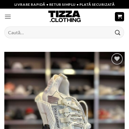
Skip
LIVRARE RAPIDĂ • RETUR SIMPLU • PLATĂ SECURIZATĂ
to
content
Caută
după:
Add to
wishlist