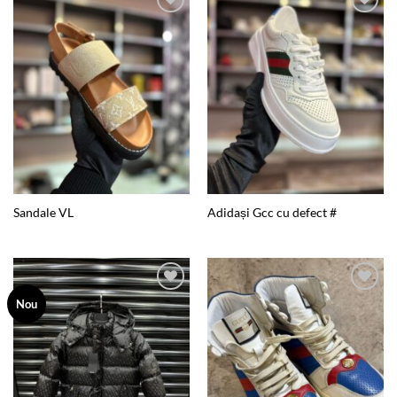
Add to
Add to
wishlist
wishlist
Sandale VL
Adidași Gcc cu defect #
Add to
Add to
Nou
wishlist
wishlist