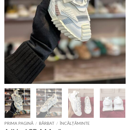
PRIMA PAGINĂ
/
BĂRBAT
/
ÎNCĂLȚĂMINTE