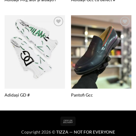
Add to
Add to
wishlist
wishlist
Adidași GD #
Pantofi Gcc
Cash
On
Copyright 2026 ©
TIZZA — NOT FOR EVERYONE
Delivery