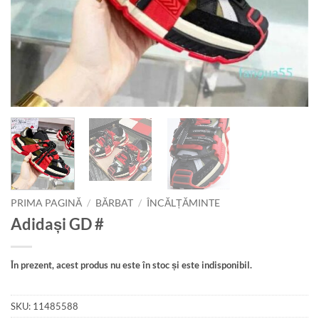
PRIMA PAGINĂ
/
BĂRBAT
/
ÎNCĂLȚĂMINTE
Adidași GD #
În prezent, acest produs nu este în stoc și este indisponibil.
SKU:
11485588