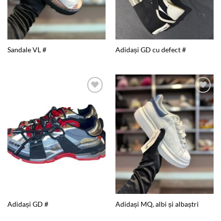
Sandale VL #
Adidași GD cu defect #
Add to
Add to
wishlist
wishlist
Adidași GD #
Adidași MQ, albi și albaștri