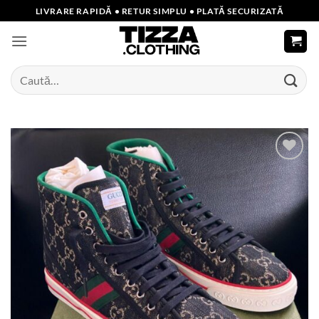
Skip
LIVRARE RAPIDĂ • RETUR SIMPLU • PLATĂ SECURIZATĂ
to
content
Caută
după:
Add to
wishlist