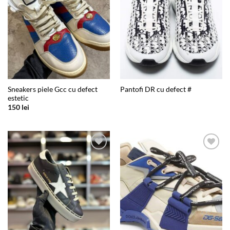
Sneakers piele Gcc cu defect
Pantofi DR cu defect #
estetic
150
lei
Add to
Add to
wishlist
wishlist