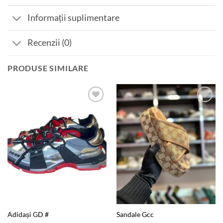
Informații suplimentare
Recenzii (0)
PRODUSE SIMILARE
Add to
Add to
wishlist
wishlist
Adidași GD #
Sandale Gcc