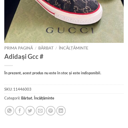
PRIMA PAGINĂ
/
BĂRBAT
/
ÎNCĂLȚĂMINTE
Adidași Gcc #
În prezent, acest produs nu este în stoc și este indisponibil.
SKU:
11446003
Categorii:
Bărbat
,
Încălțăminte