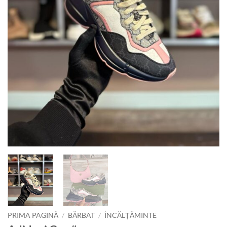
PRIMA PAGINĂ
/
BĂRBAT
/
ÎNCĂLȚĂMINTE