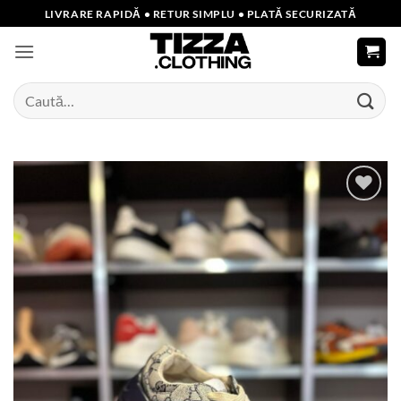
Skip
LIVRARE RAPIDĂ • RETUR SIMPLU • PLATĂ SECURIZATĂ
to
content
Caută
după:
Add to
wishlist