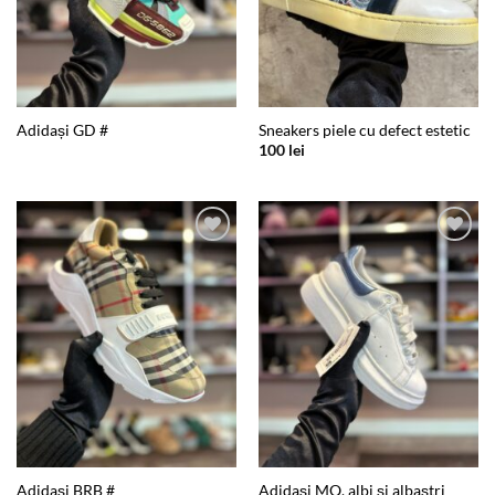
Adidași GD #
Sneakers piele cu defect estetic
100
lei
Add to
Add to
wishlist
wishlist
Adidași BRB #
Adidași MQ, albi și albaștri