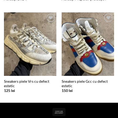
Add to
Add to
wishlist
wishlist
Sneakers piele Vrs cu defect
Sneakers piele Gcc cu defect
estetic
estetic
125
lei
150
lei
Cash
On