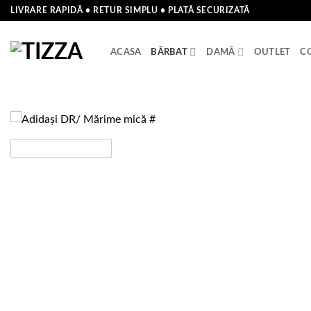
Skip
LIVRARE RAPIDĂ • RETUR SIMPLU • PLATĂ SECURIZATĂ
to
content
ACASA
BĂRBAT
DAMĂ
OUTLET
C