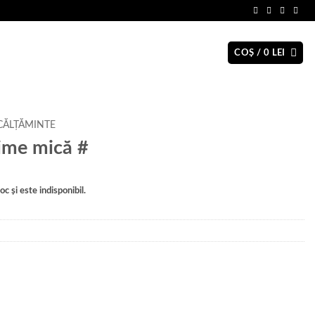
COȘ /
0
LEI
CĂLȚĂMINTE
ime mică #
c și este indisponibil.