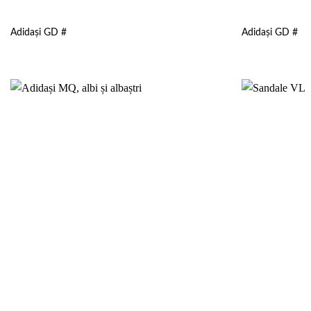
Adidași GD #
Adidași GD #
Add to
wishlist