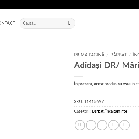
Caută
ONTACT
după:
PRIMA PAGINĂ
/
BĂRBAT
/
ÎN
Adidași DR/ Măr
Add to
wishlist
În prezent, acest produs nu este în sto
SKU:
11415697
Categorii:
Bărbat
,
Încălțăminte