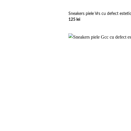
Sneakers piele Vrs cu defect esteti
125
lei
Add to
wishlist