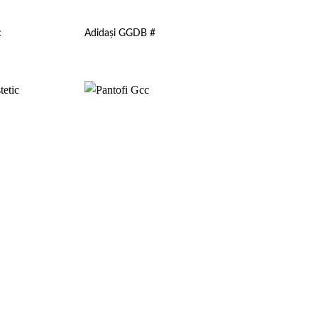
c
Adidași GGDB #
Add to
Add to
wishlist
wishlist