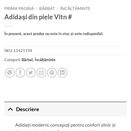
PRIMA PAGINĂ
/
BĂRBAT
/
ÎNCĂLȚĂMINTE
Adidași din piele Vltn #
În prezent, acest produs nu este în stoc și este indisponibil.
SKU:
11421194
Categorii:
Bărbat
,
Încălțăminte
Descriere
Adidași moderni, concepuți pentru confort zilnic și