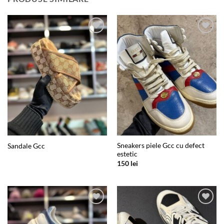
Add to
Add to
wishlist
wishlist
Sneakers piele Gcc cu defect
Sandale Gcc
estetic
150
lei
Add to
Add to
wishlist
wishlist