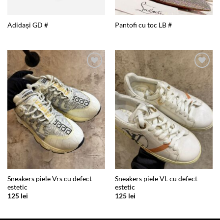
Adidași GD #
Pantofi cu toc LB #
Add to
Add to
wishlist
wishlist
Sneakers piele Vrs cu defect
Sneakers piele VL cu defect
estetic
estetic
125
lei
125
lei