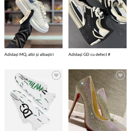
Adidași MQ, albi și albaștri
Adidași GD cu defect #
Add to
Add to
wishlist
wishlist