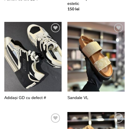
estetic
150
lei
Add to
Add to
wishlist
wishlist
Adidași GD cu defect #
Sandale VL
Add to
Add to