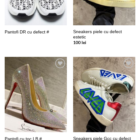
Sneakers piele cu defect
Pantofi DR cu defect #
estetic
100
lei
Add to
Add to
wishlist
wishlist
Sneakers piele Gcc cu defect
Pantofi cu toc LB #