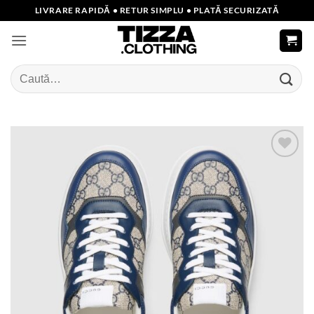
Skip
LIVRARE RAPIDĂ • RETUR SIMPLU • PLATĂ SECURIZATĂ
to
content
Caută
după:
Add to
wishlist