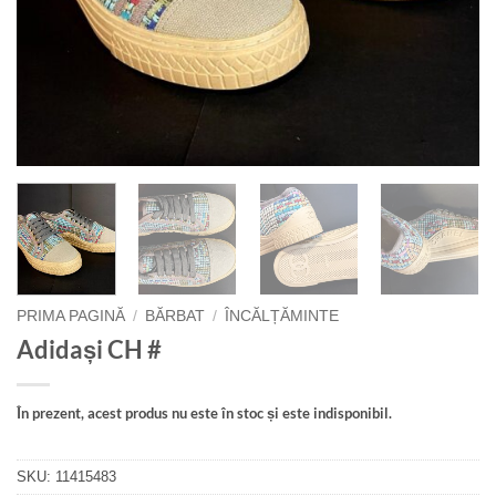
PRIMA PAGINĂ
/
BĂRBAT
/
ÎNCĂLȚĂMINTE
Adidași CH #
În prezent, acest produs nu este în stoc și este indisponibil.
SKU:
11415483