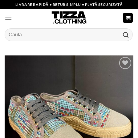
Skip
LIVRARE RAPIDĂ • RETUR SIMPLU • PLATĂ SECURIZATĂ
to
content
Caută
după:
Add to
wishlist