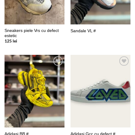
Sneakers piele Vrs cu defect
Sandale VL #
estetic
125
lei
Add to
Add to
wishlist
wishlist
Adidași BB #
Adidași Gcc cu defect #