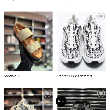
Add to
Add to
wishlist
wishlist
Sandale VL
Pantofi DR cu defect #
Nou
Add to
Add to
wishlist
wishlist