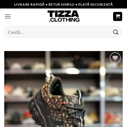
Skip
LIVRARE RAPIDĂ • RETUR SIMPLU • PLATĂ SECURIZATĂ
to
content
Caută
după:
Add to
wishlist