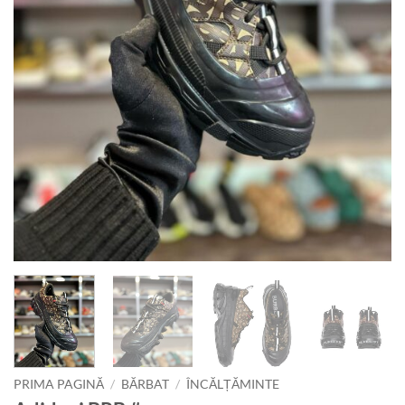
PRIMA PAGINĂ
/
BĂRBAT
/
ÎNCĂLȚĂMINTE